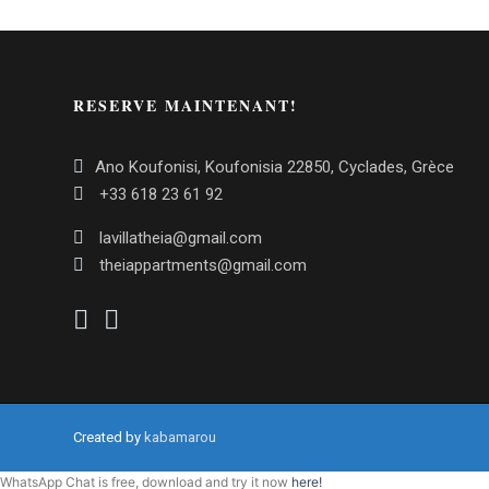
RESERVE MAINTENANT!
Ano Koufonisi, Koufonisia 22850, Cyclades, Grèce
+33 618 23 61 92
lavillatheia@gmail.com
theiappartments@gmail.com
Created by
kabamarou
WhatsApp Chat is free, download and try it now
here!