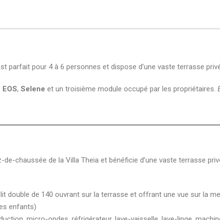
 est parfait pour 4 à 6 personnes et dispose d’une vaste terrasse pri
:
EOS
,
Selene
et un troisième module occupé par les propriétaires.
de-chaussée de la Villa Theia et bénéficie d’une vaste terrasse pri
it double de 140 ouvrant sur la terrasse et offrant une vue sur la m
les enfants)
duction, micro-ondes, réfrigérateur, lave-vaisselle, lave-linge, mach