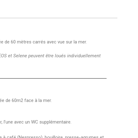
vée de 60 mètres carrés avec vue sur la mer.
EOS et Selene peuvent être loués individuellement
vée de 60m2 face à la mer.
er, l’une avec un WC supplémentaire.
ine à café (Nespresso), bouilloire, presse-agrumes et