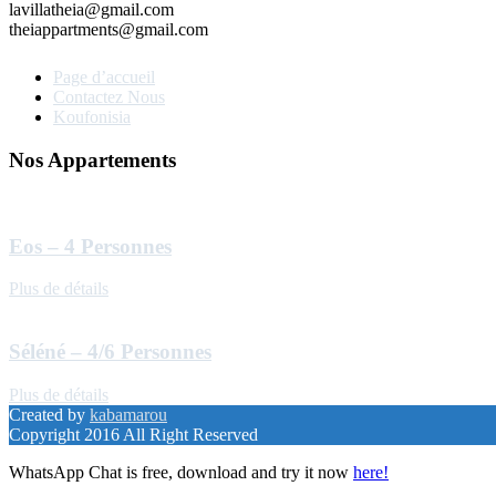
lavillatheia@gmail.com
theiappartments@gmail.com
Page d’accueil
Contactez Nous
Koufonisia
Nos Appartements
Eos – 4 Personnes
Plus de détails
Séléné – 4/6 Personnes
Plus de détails
Created by
kabamarou
Copyright 2016 All Right Reserved
WhatsApp Chat is free, download and try it now
here!