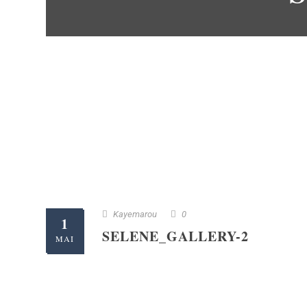
Kayemarou
0
1
SELENE_GALLERY-2
MAI