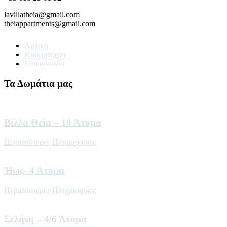
lavillatheia@gmail.com
theiappartments@gmail.com
Αρχική
Κουφονήσια
Επικοινωνία
Τα Δωμάτια μας
Βίλλα Θεία – 10 Άτομα
Περισσότερες Πληροφορίες
Ήως- 4 Άτομα
Περισσότερες Πληροφορίες
Σελήνη – 4/6 Άτομα