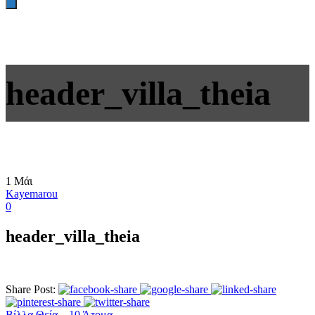
header_villa_theia
1
Μάι
Kayemarou
0
header_villa_theia
Share Post:
Βίλλα Θεία – 10 Άτομα