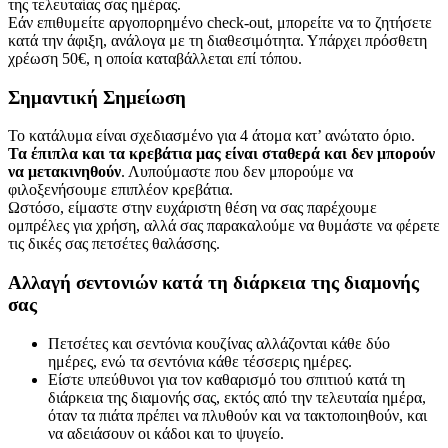
της τελευταίας σας ημέρας.
Εάν επιθυμείτε αργοπορημένο check-out, μπορείτε να το ζητήσετε
κατά την άφιξη, ανάλογα με τη διαθεσιμότητα. Υπάρχει πρόσθετη
χρέωση 50€, η οποία καταβάλλεται επί τόπου.
Σημαντική Σημείωση
Το κατάλυμα είναι σχεδιασμένο για 4 άτομα κατ’ ανώτατο όριο.
Τα έπιπλα και τα κρεβάτια μας είναι σταθερά και δεν μπορούν
να μετακινηθούν
. Λυπούμαστε που δεν μπορούμε να
φιλοξενήσουμε επιπλέον κρεβάτια.
Ωστόσο, είμαστε στην ευχάριστη θέση να σας παρέχουμε
ομπρέλες για χρήση, αλλά σας παρακαλούμε να θυμάστε να φέρετε
τις δικές σας πετσέτες θαλάσσης.
Αλλαγή σεντονιών κατά τη διάρκεια της διαμονής
σας
Πετσέτες και σεντόνια κουζίνας αλλάζονται κάθε δύο
ημέρες, ενώ τα σεντόνια κάθε τέσσερις ημέρες.
Είστε υπεύθυνοι για τον καθαρισμό του σπιτιού κατά τη
διάρκεια της διαμονής σας, εκτός από την τελευταία ημέρα,
όταν τα πιάτα πρέπει να πλυθούν και να τακτοποιηθούν, και
να αδειάσουν οι κάδοι και το ψυγείο.