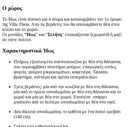
Ο χώρος
Το Ήως είναι ιδανικό για 4 άτομα και καταλαμβάνει τον 1ο όροφο
της Villa Theia. Από τις βεράντες του θα απολαμβάνετε θέα στον
κόλπο και το χωριό.
Οι μονάδες “
Ήως
” και “
Σελήνη
” ενοικιάζονται ξεχωριστά ή μαζί
αν είστε πολλοί.
Χαρακτηριστικά Ήως
Πλήρως εξοπλισμένο σαλόνι/κουζίνα με θέα στη θάλασσα,
που περιλαμβάνει πλυντήριο ρούχων, επαγωγικές εστίες,
ψυγείο, φούρνο μικροκυμάτων, καφετιέρα, Tassimo,
βραστήρα, τοστιέρα και πρέσα εσπεριδοειδών.
Τρεις βεράντες: μία από την κουζίνα με θέα στη θάλασσα,
μία από το πρώτο υπνοδωμάτιο με θέα στη θάλασσα και το
χωριό και μία με θέα στο χωριό. Επιπλέον, υπάρχει
μπαλκόνι από το δεύτερο υπνοδωμάτιο με θέα στο νησί.
Δύο δίκλινα υπνοδωμάτια, το καθένα με ένα διπλό κρεβάτι
(140 cm).
Σαλόνι στο καθιστικό/κουζίνα.